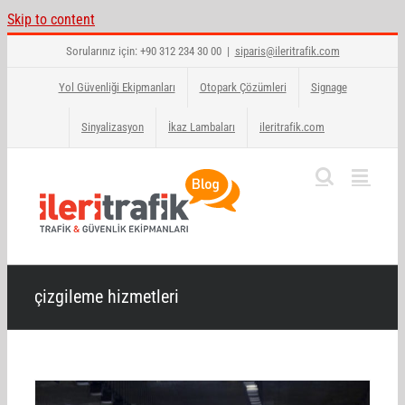
Skip to content
Sorularınız için: +90 312 234 30 00
|
siparis@ileritrafik.com
Yol Güvenliği Ekipmanları
Otopark Çözümleri
Signage
Sinyalizasyon
İkaz Lambaları
ileritrafik.com
çizgileme hizmetleri