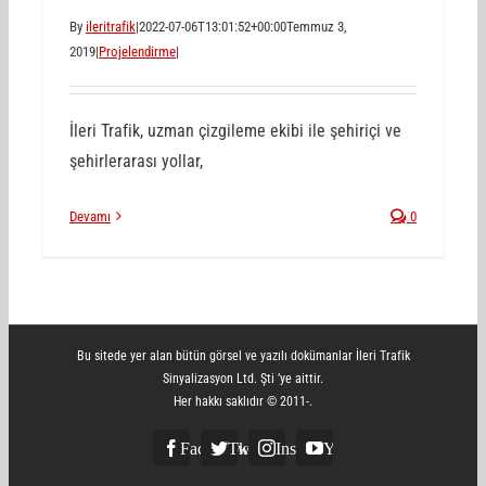
By
ileritrafik
|
2022-07-06T13:01:52+00:00
Temmuz 3,
2019
|
Projelendirme
|
İleri Trafik, uzman çizgileme ekibi ile şehiriçi ve
şehirlerarası yollar,
Devamı
0
Bu sitede yer alan bütün görsel ve yazılı dokümanlar İleri Trafik
Sinyalizasyon Ltd. Şti ’ye aittir.
Her hakkı saklıdır © 2011-
.
Facebook
Twitter
Instagram
YouTube