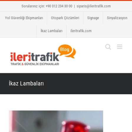
Skip
Sorularınız için: +90 312 234 30 00
|
siparis@ileritrafik.com
to
Yol Güvenliği Ekipmanları
Otopark Çözümleri
Signage
Sinyalizasyon
content
İkaz Lambaları
ileritrafik.com
İkaz Lambaları