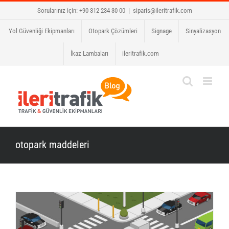
Skip
Sorularınız için: +90 312 234 30 00
|
siparis@ileritrafik.com
to
Yol Güvenliği Ekipmanları
Otopark Çözümleri
Signage
Sinyalizasyon
content
İkaz Lambaları
ileritrafik.com
otopark maddeleri