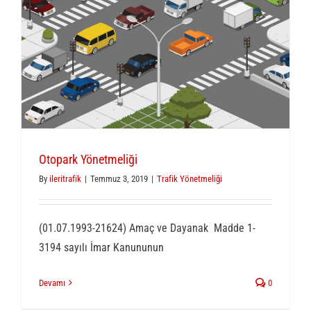
Otopark Yönetmeliği
By
ileritrafik
|
Temmuz 3, 2019
|
Trafik Yönetmeliği
(01.07.1993-21624) Amaç ve Dayanak Madde 1-
3194 sayılı İmar Kanununun
Devamı
0