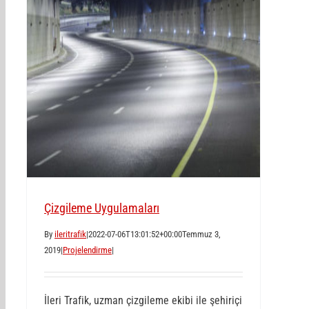
Çizgileme Uygulamaları
By
ileritrafik
|
2022-07-06T13:01:52+00:00
Temmuz 3,
2019
|
Projelendirme
|
İleri Trafik, uzman çizgileme ekibi ile şehiriçi