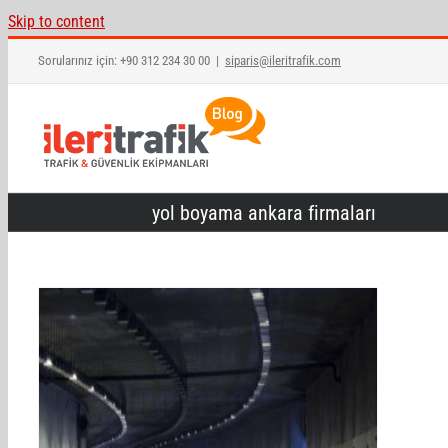
Skip to content
Sorularınız için: +90 312 234 30 00
|
siparis@ileritrafik.com
yol boyama ankara firmaları