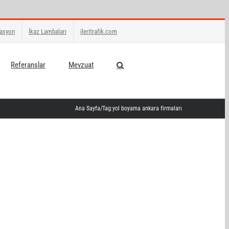
zasyon
İkaz Lambaları
ileritrafik.com
Referanslar
Mevzuat
Ana Sayfa
/
Tag:
yol boyama ankara firmaları