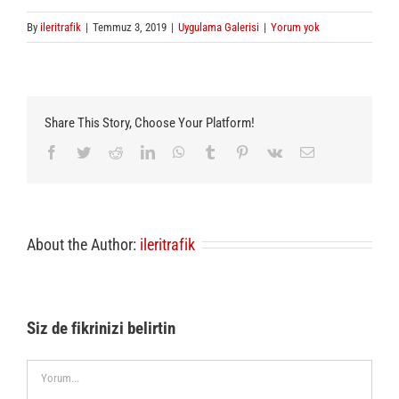
By
ileritrafik
|
Temmuz 3, 2019
|
Uygulama Galerisi
|
Yorum yok
Share This Story, Choose Your Platform!
Facebook
Twitter
Reddit
LinkedIn
WhatsApp
Tumblr
Pinterest
Vk
E-
posta
About the Author:
ileritrafik
Siz de fikrinizi belirtin
Comment