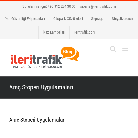
Skip
Sorularınız için: +90 312 234 30 00
|
siparis@ileritrafik.com
to
Yol Güvenliği Ekipmanları
Otopark Çözümleri
Signage
Sinyalizasyon
content
İkaz Lambaları
ileritrafik.com
Araç Stoperi Uygulamaları
Araç Stoperi Uygulamaları