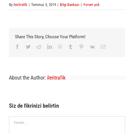
By
ileritrafik
|
Temmuz 3, 2019
|
Bilgi Bankası
|
Yorum yok
Share This Story, Choose Your Platform!
Facebook
Twitter
Reddit
LinkedIn
WhatsApp
Tumblr
Pinterest
Vk
E-
posta
About the Author:
ileritrafik
Siz de fikrinizi belirtin
Comment