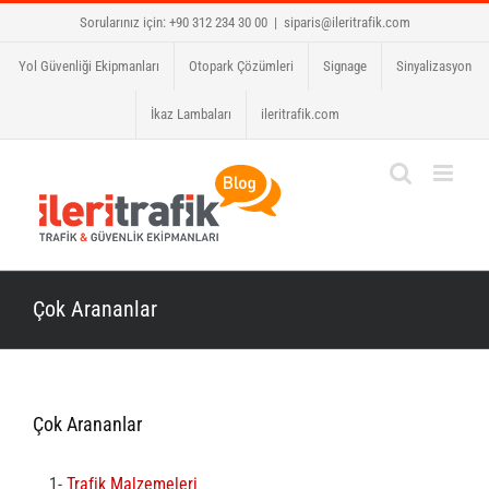
Skip
Sorularınız için: +90 312 234 30 00
|
siparis@ileritrafik.com
to
Yol Güvenliği Ekipmanları
Otopark Çözümleri
Signage
Sinyalizasyon
content
İkaz Lambaları
ileritrafik.com
Çok Arananlar
Çok Arananlar
1-
Trafik Malzemeleri