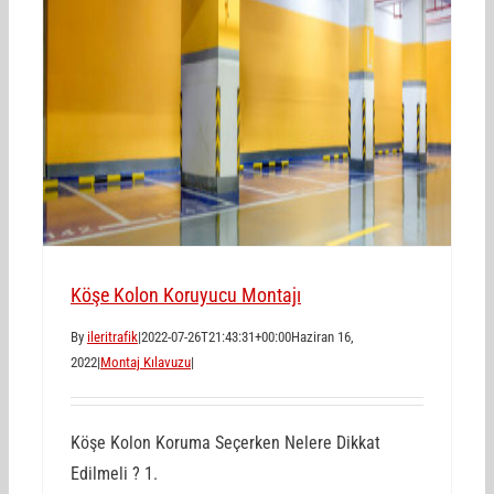
Köşe Kolon Koruyucu Montajı
By
ileritrafik
|
2022-07-26T21:43:31+00:00
Haziran 16,
2022
|
Montaj Kılavuzu
|
Köşe Kolon Koruma Seçerken Nelere Dikkat
Edilmeli ? 1.