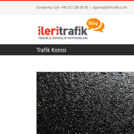
Skip
Sorularınız için: +90 312 234 30 00
|
siparis@ileritrafik.com
to
content
Trafik Konisi