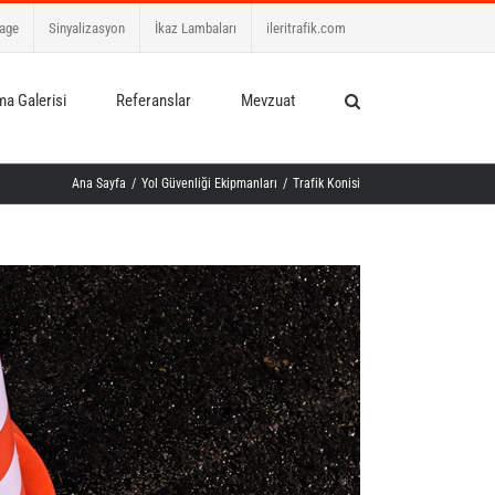
age
Sinyalizasyon
İkaz Lambaları
ileritrafik.com
a Galerisi
Referanslar
Mevzuat
Ana Sayfa
/
Yol Güvenliği Ekipmanları
/
Trafik Konisi