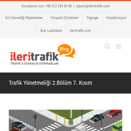
Skip
Sorularınız için: +90 312 234 30 00
|
siparis@ileritrafik.com
to
Yol Güvenliği Ekipmanları
Otopark Çözümleri
Signage
Sinyalizasyon
content
İkaz Lambaları
ileritrafik.com
Trafik Yönetmeliği 2.Bölüm 7. Kısım