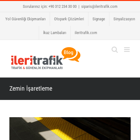
Skip
Sorularınız için: +90 312 234 30 00
|
siparis@ileritrafik.com
to
Yol Güvenliği Ekipmanları
Otopark Çözümleri
Signage
Sinyalizasyon
content
İkaz Lambaları
ileritrafik.com
Zemin İşaretleme