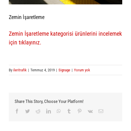
Zemin İşaretleme
Zemin İşaretleme kategorisi ürünlerini incelemek
için tıklayınız.
By
ileritrafik
|
Temmuz 4, 2019
|
Signage
|
Yorum yok
Share This Story, Choose Your Platform!
Facebook
Twitter
Reddit
LinkedIn
WhatsApp
Tumblr
Pinterest
Vk
E-
posta