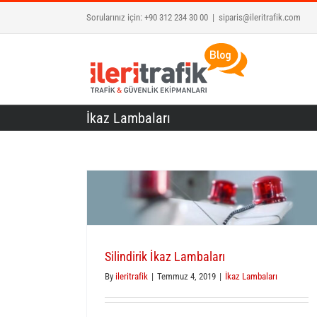
Skip
Sorularınız için: +90 312 234 30 00
|
siparis@ileritrafik.com
to
content
İkaz Lambaları
Silindirik İkaz Lambaları
By
ileritrafik
|
Temmuz 4, 2019
|
İkaz Lambaları