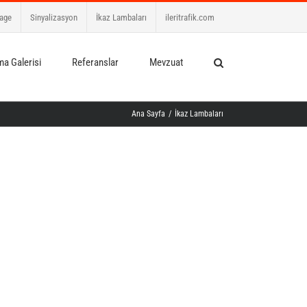
age
Sinyalizasyon
İkaz Lambaları
ileritrafik.com
a Galerisi
Referanslar
Mevzuat
Ana Sayfa
/
İkaz Lambaları