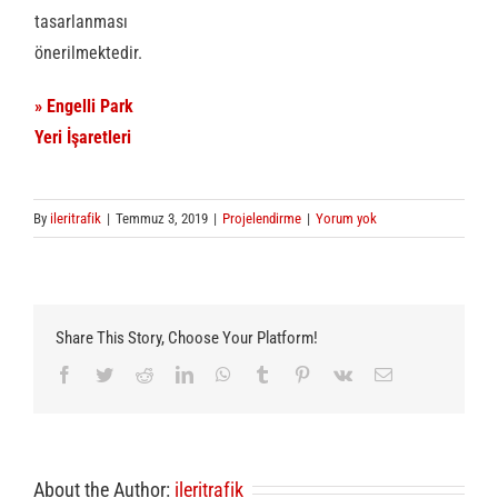
tasarlanması
önerilmektedir.
» Engelli Park
Yeri İşaretleri
By
ileritrafik
|
Temmuz 3, 2019
|
Projelendirme
|
Yorum yok
Share This Story, Choose Your Platform!
Facebook
Twitter
Reddit
LinkedIn
WhatsApp
Tumblr
Pinterest
Vk
E-
posta
About the Author:
ileritrafik