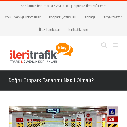
Skip
Sorularınız için: +90 312 234 30 00
|
siparis@ileritrafik.com
to
Yol Güvenliği Ekipmanları
Otopark Çözümleri
Signage
Sinyalizasyon
content
İkaz Lambaları
ileritrafik.com
Doğru Otopark Tasarımı Nasıl Olmalı?